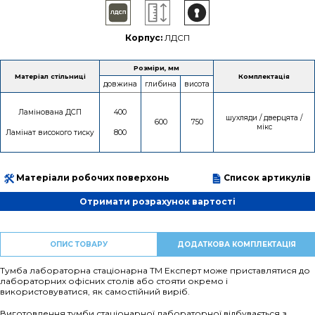
Корпус:
ЛДСП
Розміри, мм
Матеріал стільниці
Комплектація
довжина
глибина
висота
Ламінована ДСП
400
шухляди / дверцята /
600
750
мікс
Ламінат високого тиску
800
Матеріали робочих поверхонь
Список артикулів
Отримати розрахунок вартості
ОПИС ТОВАРУ
ДОДАТКОВА КОМПЛЕКТАЦІЯ
Тумба лабораторна стаціонарна ТМ Експерт може приставлятися до
лабораторних офісних столів або стояти окремо і
використовуватися, як самостійний виріб.
Виготовлення тумби стаціонарної лабораторної відбувається з