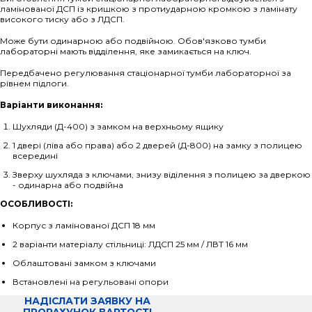
ламінованої ДСП із кришкою з протиударною кромкою з ламінату
високого тиску або з ЛДСП.
Може бути одинарною або подвійною. Обов'язково тумби
лабораторні мають відділення, яке замикається на ключ.
Передбачено регулювання стаціонарної тумби лабораторної за
рівнем підлоги.
Варіанти виконання:
Шухляди (Д-400) з замком на верхньому ящику
1 двері (ліва або права) або 2 дверей (Д-800) на замку з полицею
всередині
Зверху шухляда з ключами, знизу віділення з полицею за дверкою
- одинарна або подвійна
ОСОБЛИВОСТІ:
Корпус з ламінованої ДСП 18 мм
2 варіанти матеріалу стільниці: ЛДСП 25 мм / ЛВТ 16 мм
Облаштовані замком з ключами
Встановлені на регульовані опори
НАДІСЛАТИ ЗАЯВКУ НА