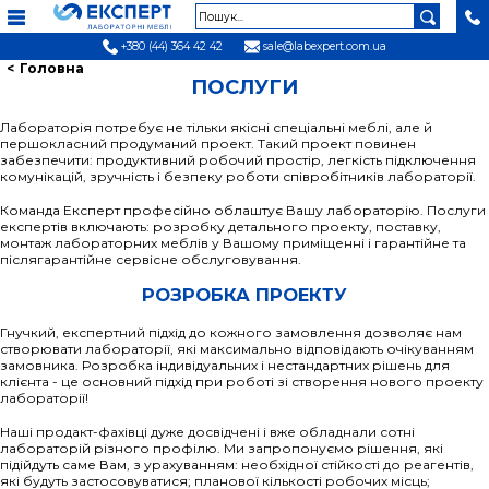
+380 (44) 364 42 42
sale@labexpert.com.ua
Головна
ПОСЛУГИ
Лабораторія потребує не тільки якісні спеціальні меблі, але й
першокласний продуманий проект. Такий проект повинен
забезпечити: продуктивний робочий простір, легкість підключення
комунікацій, зручність і безпеку роботи співробітників лабораторії.
Команда Експерт професійно облаштує Вашу лабораторію. Послуги
експертів включають: розробку детального проекту, поставку,
монтаж лабораторних меблів у Вашому приміщенні і гарантійне та
післягарантійне сервісне обслуговування.
РОЗРОБКА ПРОЕКТУ
Гнучкий, експертний підхід до кожного замовлення дозволяє нам
створювати лабораторії, які максимально відповідають очікуванням
замовника. Розробка індивідуальних і нестандартних рішень для
клієнта - це основний підхід при роботі зі створення нового проекту
лабораторії!
Наші продакт-фахівці дуже досвідчені і вже обладнали сотні
лабораторій різного профілю. Ми запропонуємо рішення, які
підійдуть саме Вам, з урахуванням:
необхідної стійкості до реагентів,
які будуть застосовуватися; планової кількості робочих місць;