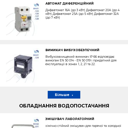
АВТОМАТ ДИФЕРЕНЦІЙНИЙ
Дифавтомат 16А (до 3 кВт) Дифавтомат 20А (до 4
кВт) Дифавтомат 25А (до 5 кВт) Дифавтомат 32А
(до 7 кВт)
ВИМИКАЧ ВИБУХОБЕЗПЕЧНИЙ
Вибухозахищений вимикач IP 66 відповідає
вимогам EN 50 014 - EN 50 019 і придатний для
експлуатації в зонах 1, 2, 21 та 22.
Більше
ОБЛАДНАННЯ ВОДОПОСТАЧАННЯ
ЗМІШУВАЧ ЛАБОРАТОРНИЙ
хімічно стійкий змішувач для гарячої та холодної