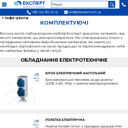
+380 (44) 364 42 42
sale@labexpert.com.ua
Інфо-центр
КОМПЛЕКТУЮЧІ
Висока якість лабораторних меблів Експерт зрештою залежить і від
якості матеріалів, що використовуються. Ми співпрацюємо тільки з
провідними світовими виробниками матеріалів, які мають усі
необхідні сертифікати на свою продукцію та зарекомендували себе
як найкращі фахівці у своїй галузі.
ОБЛАДНАННЯ ЕЛЕКТРОТЕХНІЧНЕ
БЛОК ЕЛЕКТРИЧНИЙ НАСТІЛЬНИЙ
Блок електричний Mennekes на дві розетки
(220В, 3 кВт, IP54), з пакетом електропідготовки
РОЗЕТКА ЕЛЕКТРИЧНА
Розетка Kontakt-Simon з прозорою кришкою IP44