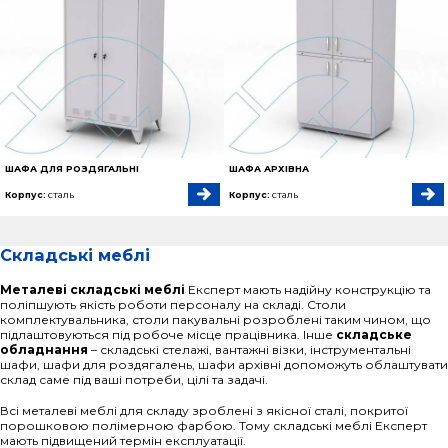
ШАФА ДЛЯ РОЗДЯГАЛЬНІ
ШАФА АРХІВНА
Корпус:
сталь
Корпус:
сталь
Складські меблі
Металеві складські меблі
Експерт мають надійну конструкцію та
поліпшують якість роботи персоналу на складі. Столи
комплектувальника, столи пакувальні розроблені таким чином, що
підлаштовуються під робоче місце працівника. Інше
складське
обладнання
– складські стелажі, вантажні візки, інструментальні
шафи, шафи для роздягалень, шафи архівні допоможуть облаштувати
склад саме під ваші потреби, цілі та задачі.
Всі металеві меблі для складу зроблені з якісної сталі, покритої
порошковою полімерною фарбою. Тому складські меблі Експерт
мають підвищений термін експлуатації.