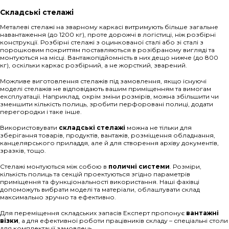
Складські стелажі
Металеві стелажі на зварному каркасі витримують більше загальне
навантаження (до 1200 кг), проте дорожчі в логістиці, ніж розбірні
конструкції. Розбірні стелажі з оцинкованої сталі або зі сталі з
порошковим покриттям поставляються в розібраному вигляді та
монтуються на місці. Вантажопідйомність в них дещо нижче (до 800
кг), оскільки каркас розбірний, а не жорсткий, зварений.
Можливе виготовлення стелажів під замовлення, якщо існуючі
моделі стелажів не відповідають вашим приміщенням та вимогам
експлуатації. Наприклад, окрім зміни розмірів, можна збільшити чи
зменшити кількість полиць, зробити перфоровані полиці, додати
перегородки і таке інше.
Використовувати
складські стелажі
можна не тільки для
зберігання товарів, продуктів, вантажів, розміщення обладнання,
канцелярського приладдя, але й для створення архіву документів,
зразків, тощо.
Стелажі монтуються між собою в
поличні системи
. Розміри,
кількість полиць та секцій проектуються згідно параметрів
приміщення та функціональності використання. Наші фахівці
допоможуть вибрати моделі та матеріали, облаштувати склад
максимально зручно та ефективно.
Для переміщення складських запасів Експерт пропонує
вантажні
візки
, а для ефективної роботи працівників складу – спеціальні столи
для комплектації замовлень.