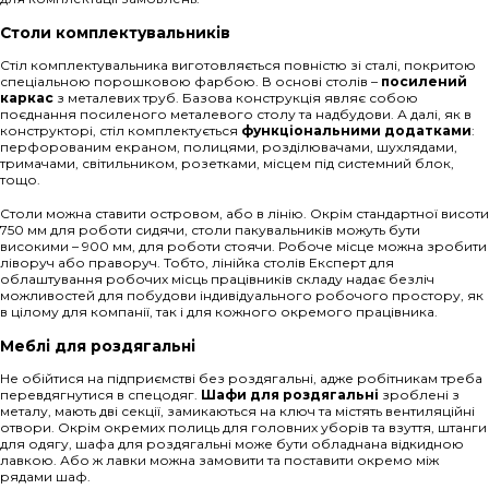
Столи комплектувальників
Стіл комплектувальника виготовляється повністю зі сталі, покритою
спеціальною порошковою фарбою. В основі столів –
посилений
каркас
з металевих труб. Базова конструкція являє собою
поєднання посиленого металевого столу та надбудови. А далі, як в
конструкторі, стіл комплектується
функціональними додатками
:
перфорованим екраном, полицями, розділювачами, шухлядами,
тримачами, світильником, розетками, місцем під системний блок,
тощо.
Столи можна ставити островом, або в лінію. Окрім стандартної висоти
750 мм для роботи сидячи, столи пакувальників можуть бути
високими – 900 мм, для роботи стоячи. Робоче місце можна зробити
ліворуч або праворуч. Тобто, лінійка столів Експерт для
облаштування робочих місць працівників складу надає безліч
можливостей для побудови індивідуального робочого простору, як
в цілому для компанії, так і для кожного окремого працівника.
Меблі для роздягальні
Не обійтися на підприємстві без роздягальні, адже робітникам треба
перевдягнутися в спецодяг.
Шафи для роздягальні
зроблені з
металу, мають дві секції, замикаються на ключ та містять вентиляційні
отвори. Окрім окремих полиць для головних уборів та взуття, штанги
для одягу, шафа для роздягальні може бути обладнана відкидною
лавкою. Або ж лавки можна замовити та поставити окремо між
рядами шаф.