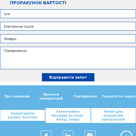
ПРОРАХУНОК ВАРТОСТІ
Проекти
Про компанію
Сертифікати
Гарантія та сервіс
лабораторій
Завантажити
Меблі для
Завантажити
брошуру Експерт,
модульних
каталог Експерт
Амед, Смарт
лабораторій