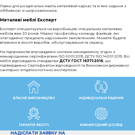
Лавки для роздягальні мають металевий каркас та м’яке сидіння з
оббивкою зі шкірозамінника.
Металеві меблі Експерт
Експерт спеціалізується на виробництві спеціальних металевих
меблів вже 20 років. Маємо професійну команду фахівців, які
злагоджено працюють над кожним замовленням. Можете будете
впевнені в якості виробів, обслуговування та сервісу.
На підприємстві впроваджені системи менеджменту згідно з
міжнародними сертифікатами ISO 9001:2015, ДСТУ ISO 14001:2015. Всі
меблі відповідають стандартам
ДСТУ ГОСТ 16371:2016
, що
підтверджено Сертифікатом відповідності та Висновком державної
санітарно-епідеміологічної експертизи.
ВЛАСНЕ ВИРОБНИЦТВО
ІНДИВІДУАЛЬНІ РІШЕННЯ
ГАРАНТІЯ ЯКОСТІ
МІЖНАРОДНИЙ ДОСВІД
НАДІСЛАТИ ЗАЯВКУ НА