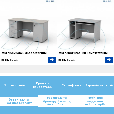
СТІЛ ПИСЬМОВИЙ ЛАБОРАТОРНИЙ
СТІЛ ЛАБОРАТОРНИЙ КОМП'ЮТЕРНИЙ
Корпус:
ЛДСП
Корпус:
ЛДСП
Проекти
Про компанію
Сертифікати
Гарантія та сервіс
лабораторій
Завантажити
Меблі для
Завантажити
брошуру Експерт,
модульних
каталог Експерт
Амед, Смарт
лабораторій