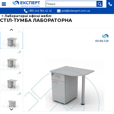
+380 (44) 364 42 42
sale@labexpert.com.ua
Лабораторні офісні меблі
СТІЛ-ТУМБА ЛАБОРАТОРНА