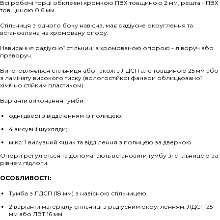
Всі робочі торці обклеєні кромкою ПВХ товщиною 2 мм, решта - ПВХ
товщиною 0.6 мм.
Стільниця з одного боку навісна, має радіусне округлення та
встановлена на хромовану опору.
Нависання радіусної стільниці з хромованою опорою - ліворуч або
праворуч.
Виготовляється стільниця або також з ЛДСП але товщиною 25 мм або
з ламінату високого тиску (вологостійкої фанери облицьованої
хімічно стійким пластиком).
Варіанти виконання тумби:
одні двері з відділенням із полицею;
4 висувні шухляди;
мікс: 1 висувний ящик та відділення з полицею за дверкою.
Опори регулються та допомагають встановити тумбу зі стільницею за
рівнем підлоги.
ОСОБЛИВОСТІ:
Тумба з ЛДСП (18 мм) з навісною стільницею
2 варіанти матеріалу стільниці з радіусним округленням: ЛДСП 25
мм або ЛВТ 16 мм