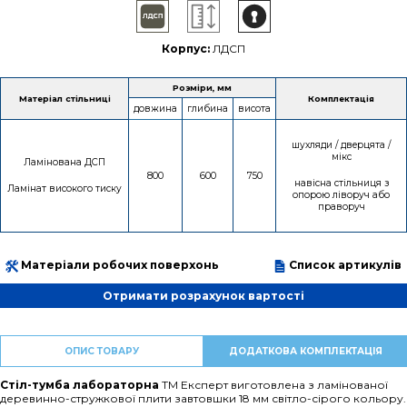
Корпус:
ЛДСП
Розміри, мм
Матеріал стільниці
Комплектація
довжина
глибина
висота
шухляди / дверцята /
мікс
Ламінована ДСП
800
600
750
навісна стільниця з
Ламінат високого тиску
опорою ліворуч або
праворуч
Матеріали робочих поверхонь
Список артикулів
Отримати розрахунок вартості
ОПИС ТОВАРУ
ДОДАТКОВА КОМПЛЕКТАЦІЯ
Стіл-тумба лабораторна
ТМ Експерт виготовлена з ламінованої
деревинно-стружкової плити завтовшки 18 мм світло-сірого кольору.