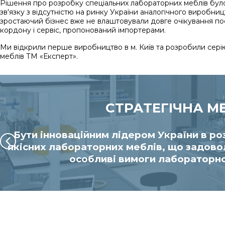
Рішення про розробку спеціальних лабораторних меблів бул
зв'язку з відсутністю на ринку України аналогічного виробни
зростаючий бізнес вже не влаштовували довге очікування пос
кордону і сервіс, пропонований імпортерами.
Ми відкрили перше виробництво в м. Київ та розробили сер
меблів ТМ «Експерт».
СТРАТЕГІЧНА М
Бути інноваційним лідером України в ро
якісних лабораторних меблів, що задово
особливі вимоги лабораторно