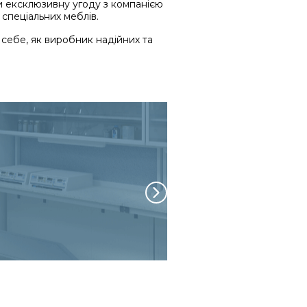
и ексклюзивну угоду з компанією
спеціальних меблів.
 себе, як виробник надійних та
СПОВІДУВАНІ ПРИНЦИПИ
 рішення
Динамічний розвиток
сть
Професіоналізм
Партнерські відносини
ваність