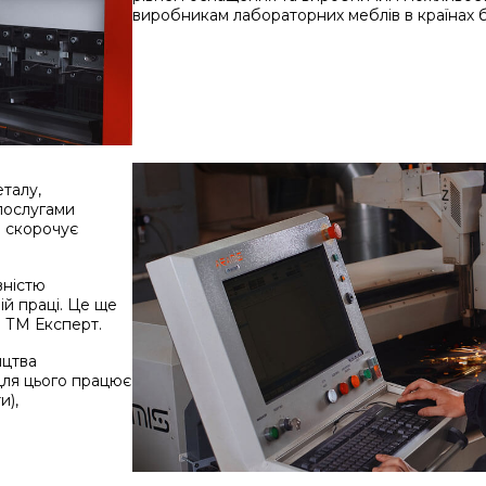
виробникам лабораторних меблів в країнах 
талу,
послугами
а скорочує
вністю
й праці. Це ще
в ТМ Експерт.
ицтва
Для цього працює
и),