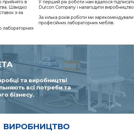
о прийнято в
У перший рік роботи нам вдалося підписат
цтва. Швидко
Durcon Company і налагодити виробництво 
тавок з-за
За кілька років роботи ми зарекомендували
професійних лабораторних меблів.
ію лабораторних
ЕТА
Оптимальні
зробці та виробництві
Інноваційні
льняють всі потреби та
Лідерство і
го бізнесу.
цілеспрямо
ВИРОБНИЦТВО