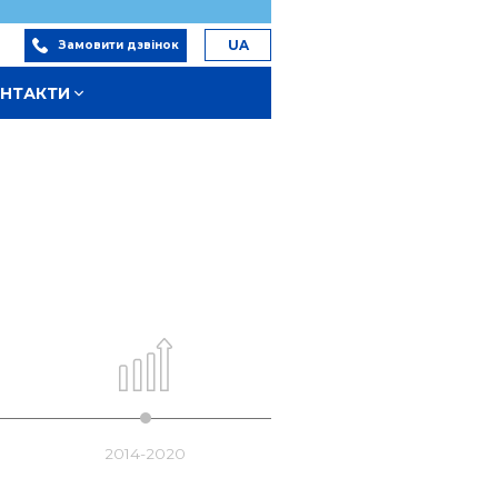
к
UA
Замовити дзвінок
НТАКТИ
2014-2020