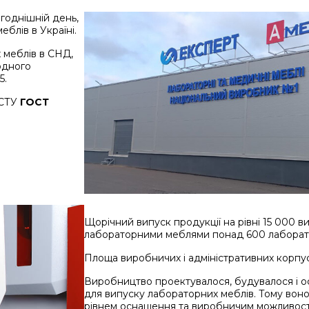
годнішній день,
блів в Україні.
 меблів в СНД,
одного
5.
ДСТУ
ГОСТ
Щорічний випуск продукції на рівні 15 000 
лабораторними меблями понад 600 лаборатор
Площа виробничих і адміністративних корпус
Виробництво проектувалося, будувалося і 
для випуску лабораторних меблів. Тому вон
рівнем оснащення та виробничим можливост