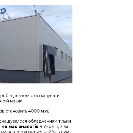
виробів дозволяє оснащувати
ій на рік.
ів становить 4000 м.кв.
оснащувалося обладнанням тільки
о
не має аналогів
в Україні, а за
ям не поступається найбільшим