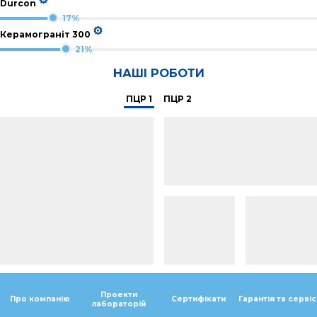
Durcon
17%
⚙
Керамограніт 300
21%
НАШІ РОБОТИ
ПЦР 1
ПЦР 2
Проекти
Про компанію
Сертифікати
Гарантія та сервіс
лабораторій