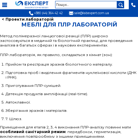
+380 (44) 364 42 42
sale@labexpert.com.ua
Проекти лабораторій
МЕБЛІ ДЛЯ ПЛР ЛАБОРАТОРІЙ
Метод полімеразної ланцюгової реакції (ПЛР) широко
застосовується в медичній та біологічній практиці, для проведення
аналізів в багатьох сферах і в наукових експериментах.
ПЛР-лабораторія, як правило, складається з кімнат (зон):
Прийом та реєстрація зразків біологічного матеріалу.
Підготовка проб і виділення фрагментів нуклеїнової кислоти (ДНК
і РНК).
Приготування ПЛР-сумішей.
Детекція продуктів ампліфікації (real-time).
Автоклавної.
Зберігання зразків і матеріалів.
7. Шлюз.
Приміщення для етапів 2, 3, 4 виконання ПЛР-аналізу повинні мати
особливий санітарний режим
: передбокси, герметизація,
виключення повітрообміну з іншими приміщеннями.