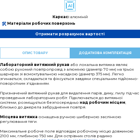
Каркас:
алюміній
Матеріали робочих поверхонь
Отримати розрахунок вартості
ОПИС ТОВАРУ
ДОДАТКОВА КОМПЛЕКТАЦІЯ
Лабораторний витяжний рукав
або локальна витяжка являє
собою рухомий повітропровід з алюмінію (діаметр 70 мм) на трьох
шарнірах зі всмоктувальною насадкою (діаметр 375 мм). Легко
згинається, складається та фіксується завдяки спеціальним підйомно-
поворотним з'єднанням.
Призначений витяжний рукав для видалення парів, диму, пилу під час
проведення лабораторних робіт. Підключається до витяжної
системи, розміщується безпосередньо
над робочим місцем
,
близько до джерела забруднення повітря.
Місцева витяжка
оснащена ручною шиберною заслінкою
регулювання тяги.
Максимальне робоче поле відповідає робочому місцю довжиною
2100 мм, глибиною 750 мм. Для острівних столів радимо