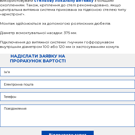
використовувати
стельову локальну витяжку
з більшим
охопленням. Також, кріплення до стелі рекомендовано, якщо
центральна витяжна система прихована за підвісною стелею типу
«армстронг».
Монтаж здійснюється за допомогою розтискних дюбелів.
Діаметр всмоктувальної насадки: 375 мм.
Підключення до витяжної системи: гнучким гофрорукавом
внутрішнім діаметром 100 або 120 мм із застосуванням хомута.
НАДІСЛАТИ ЗАЯВКУ НА
ПРОРАХУНОК ВАРТОСТІ