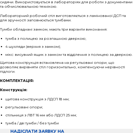
сидячи. Використовується в лабораторіях для роботи з документами
та обчислювальною технікою.
Лабораторний робочий стіл виготовляється з ламінованої ДСП та
для зручності заповнюється тумбами.
Тумби обладнані замком, мають три варіанти виконання:
тумба з полицею за розпашною дверкою;
4 шухляди (верхня з замком);
мікс: висувний ящик з замком та відділення з полицею за дверкою.
Щитова конструкція встановлена на регульовані опори, що
дозволяє вирівняти стіл горизонтально, компенсуючи нерівності
підлоги.
КОМПЛЕКТАЦІЯ:
Конструкція:
щитова конструкція з ЛДСП 18 мм;
регульовані опори;
стільниця з ЛВТ 16 мм або ЛДСП 25 мм;
тумба / дві тумби / без тумби
НАДІСЛАТИ ЗАЯВКУ НА