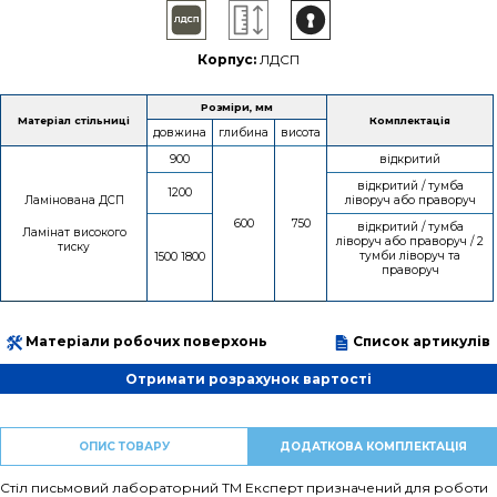
Корпус:
ЛДСП
Розміри, мм
Матеріал стільниці
Комплектація
довжина
глибина
висота
900
відкритий
відкритий / тумба
1200
Ламінована ДСП
ліворуч або праворуч
600
750
відкритий / тумба
Ламінат високого
ліворуч або праворуч / 2
тиску
тумби ліворуч та
1500 1800
праворуч
Матеріали робочих поверхонь
Список артикулів
Отримати розрахунок вартості
ОПИС ТОВАРУ
ДОДАТКОВА КОМПЛЕКТАЦІЯ
Стіл письмовий лабораторний ТМ Експерт призначений для роботи