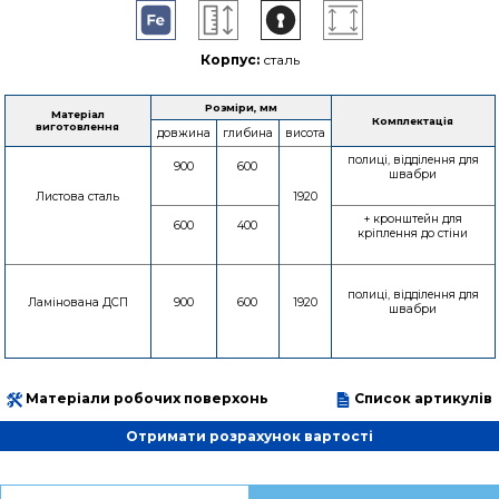
Корпус:
сталь
Розміри, мм
Матеріал
Комплектація
виготовлення
довжина
глибина
висота
полиці, відділення для
900
600
швабри
Листова сталь
1920
+ кронштейн для
600
400
кріплення до стіни
полиці, відділення для
Ламінована ДСП
900
600
1920
швабри
Матеріали робочих поверхонь
Список артикулів
Отримати розрахунок вартості