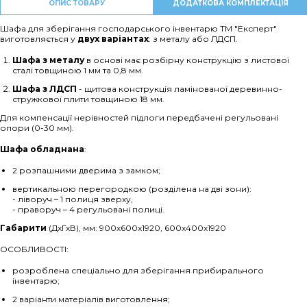
ОПИС ТОВАРУ
ДОДАТКОВА КОМПЛЕКТАЦІЯ
Шафа для зберігання господарського інвентарю ТМ "Експерт"
виготовляється у
двух варіантах
: з металу або ЛДСП.
Шафа з металу
в основі має розбірну конструкцію з листової
сталі товщиною 1 мм та 0,8 мм.
Шафа з ЛДСП
- щитова конструкція ламінованої деревинно-
стружкової плити товщиною 18 мм.
Для компенсації нерівностей підлоги передбачені регульовані
опори (0-30 мм).
Шафа обладнана
:
2 розпашними дверима з замком;
вертикальною перегородкою (розділена на дві зони):
- ліворуч – 1 полиця зверху,
- праворуч – 4 регульовані полиці.
Габарити
(ДхГхВ), мм: 900х600х1920, 600х400х1920
ОСОБЛИВОСТІ:
розроблена спеціально для зберігання прибирального
інвентарю;
2 варіанти матеріалів виготовлення;