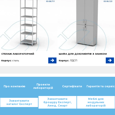
СТЕЛАЖ ЛАБОРАТОРНИЙ
ШАФА ДЛЯ ДОКУМЕНТІВ З ЗАМКОМ
Корпус:
сталь
Корпус:
ЛДСП
Проекти
Про компанію
Сертифікати
Гарантія та сервіс
лабораторій
Завантажити
Меблі для
Завантажити
брошуру Експерт,
модульних
каталог Експерт
Амед, Смарт
лабораторій