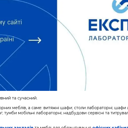
вний та сучасний.
рних меблів, а саме: витяжні шафи; столи лабораторні; шафи 
; тумби мобільні лабораторні; надбудови сервісні та титруваль
льних закладів
та меблі для облаштування
офісних кабінет