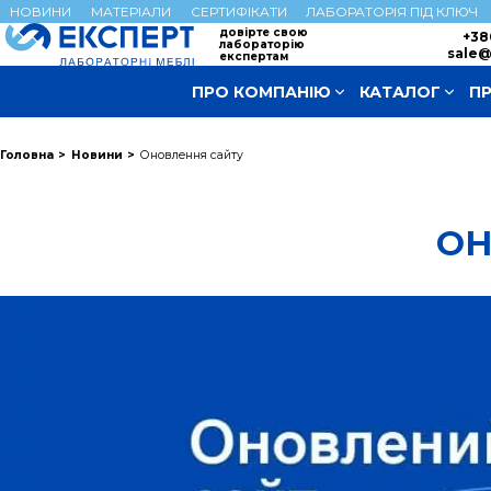
НОВИНИ
МАТЕРІАЛИ
СЕРТИФІКАТИ
ЛАБОРАТОРІЯ ПІД КЛЮЧ
довірте свою
+38
лабораторію
sale@
експертам
ПРО КОМПАНІЮ
КАТАЛОГ
П
Головна
Новини
Оновлення сайту
ОН