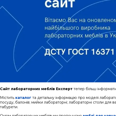
Сайт лабораторних меблів Експерт
тепер більш інформати
Містить
каталог
та детальну інформацію про моделі лаборато
посуду, балонів; мийки лабораторні; лабораторні столи для ваг
табурети.
Окрім лабораторних меблів ми пропонуємо
меблі для навча