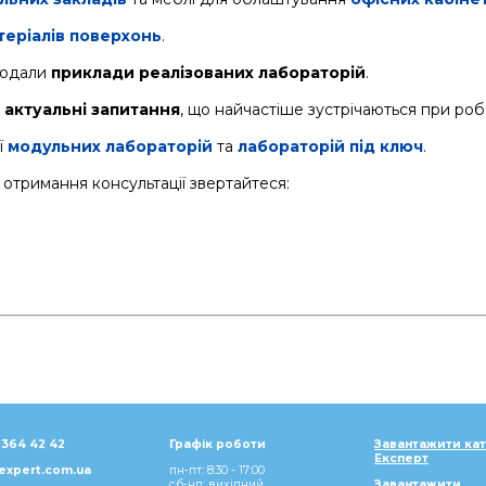
теріалів поверхонь
.
додали
приклади реалізованих лабораторій
.
а
актуальні запитання
, що найчастіше зустрічаються при робо
ї
модульних лабораторій
та
лабораторій під ключ
.
отримання консультації звертайтеся:
 364 42 42
Графік роботи
Завантажити ка
Експерт
expert.com.ua
пн-пт: 8:30 - 17:00
сб-нд: вихідний
Завантажити