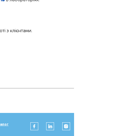
ті з клієнтами.
талог