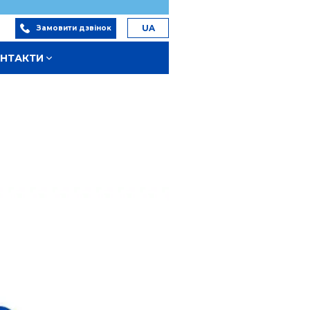
к
UA
Замовити дзвінок
НТАКТИ