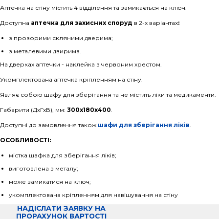
Аптечка на стіну містить 4 відділення та замикається на ключ.
Доступна
аптечка для захисних споруд
в 2-х варіантах
:
з прозорими скляними дверима;
з металевими двирима.
На дверках аптечки - наклейка з червоним хрестом.
Укомплектована аптечка кріпленням на стіну.
Являє собою шафу для зберігання та не містить ліки та медикаменти.
Габарити (ДхГхВ), мм:
300х180х400
.
Доступні до замовлення також
шафи для зберігання ліків
.
ОСОБЛИВОСТІ:
містка шафка для зберігання ліків;
виготовлена з металу;
може замикатися на ключ;
укомплектована кріпленням для навішування на стіну
НАДІСЛАТИ ЗАЯВКУ НА
ПРОРАХУНОК ВАРТОСТІ