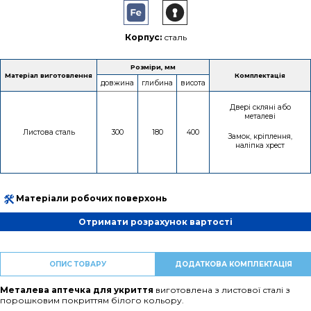
Корпус:
сталь
Розміри, мм
Матеріал виготовлення
Комплектація
довжина
глибина
висота
Двері скляні або
металеві
Листова сталь
300
180
400
Замок, кріплення,
наліпка хрест
Матеріали робочих поверхонь
Отримати розрахунок вартості
ОПИС ТОВАРУ
ДОДАТКОВА КОМПЛЕКТАЦІЯ
Металева аптечка для укриття
виготовлена з листової сталі з
порошковим покриттям білого кольору.