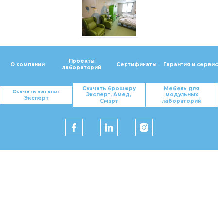
Проекты
О компании
Сертификаты
Гарантия и сервис
лабораторий
Скачать брошюру
Мебель для
Скачать каталог
Эксперт, Амед,
модульных
Эксперт
Смарт
лабораторий