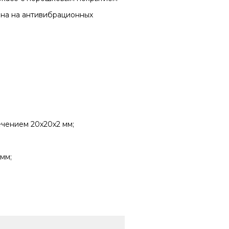
на ​​на антивибрационных
ечением 20х20х2 мм;
мм;