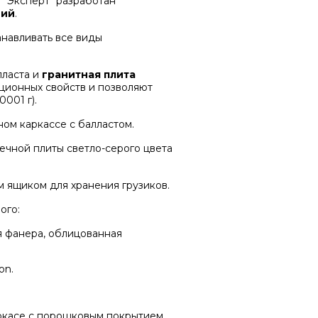
"Эксперт" разработан
ний
.
анавливать все виды
лласта и
гранитная плита
ционных свойств и позволяют
0001 г).
ном каркассе с балластом.
ечной плиты светло-серого цвета
 ящиком для хранения грузиков.
ого:
я фанера, облицованная
on.
аркасе с порошковым покрытием