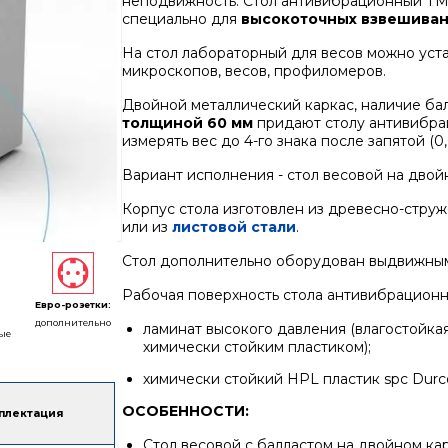
неподвижность. Стол антивибрационный ТМ 
специально для
высокоточных взвешива
На стол лабораторный для весов можно уст
микроскопов, весов, профиломеров.
Двойной металлический каркас, наличие ба
толщиной 60 мм
придают столу антивибра
измерять вес до 4-го знака после запятой (0,
Вариант исполнения - стол весовой на двой
Корпус стола изготовлен из древесно-струж
или из
листовой стали
.
Стол дополнительно оборудован выдвижным
Рабочая поверхность стола антивибрационн
Евро-розетки:
дополнительно
ламинат высокого давления (влагостойка
ые
химически стойким пластиком);
химически стойкий HPL пластик spc Durc
ОСОБЕННОСТИ:
плектация
Стол весовой с балластом на двойном к