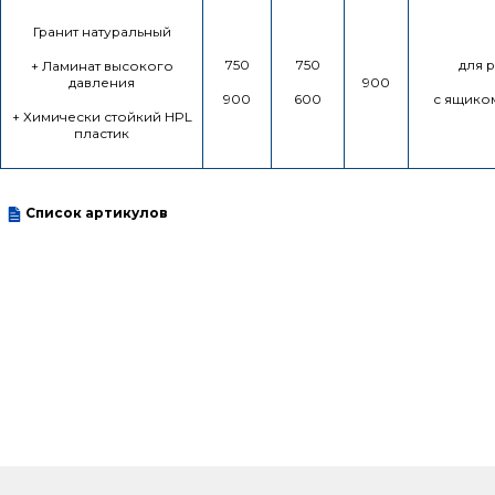
Гранит натуральный
750
750
для 
+ Ламинат высокого
давления
900
900
600
с ящико
+ Химически стойкий HPL
пластик
Список артикулов