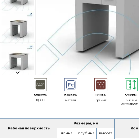
Корпус:
Каркас:
Плита:
Опоры:
ЛДСП
металл
гранит
0-30 мм
регулируем
Размеры, мм
Рабочая поверхность
Ком
длина
глубина
высота